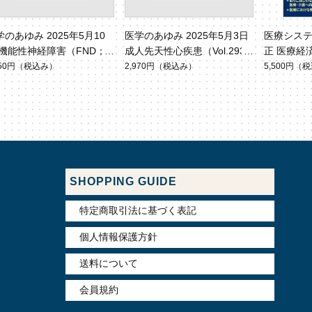
学のあゆみ 2025年5月10
医学のあゆみ 2025年5月3日
医療シス
 機能性神経障害（FND；
成人先天性心疾患（Vol.293
正 医療経
ステリー）診療の近年の革
No.5）
（別冊「
650円
（税込み）
2,970円
（税込み）
5,500円
（税
変化（Vol.293 No.6）
SHOPPING GUIDE
特定商取引法に基づく表記
個人情報保護方針
送料について
会員規約