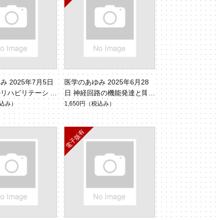
 2025年7月5日
医学のあゆみ 2025年6月28
のリハビリテーショ
日 神経回路の機能発達と障
拡大する守備範囲
害（Vol.293 No.13）
込み）
1,650円
（税込み）
 No.1）