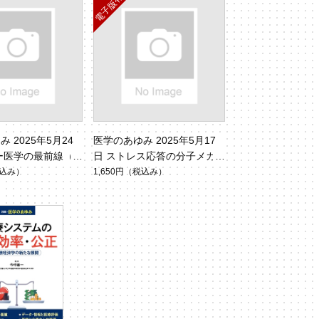
 2025年5月24
医学のあゆみ 2025年5月17
ー医学の最前線（V
日 ストレス応答の分子メカ
.8）
ニズム（Vol.293 No.7）
込み）
1,650円
（税込み）