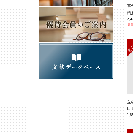
医
頭
No
2,
書籍
医
日 
No
1,