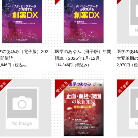
学のあゆみ（電子版）202
医学のあゆみ（冊子版）年間
医学のあゆみ
年間購読
購読（2026年1月-12月）
大変革期
ン治療と
4,846円
（税込み）
114,846円
（税込み）
2,970円
（税
（Vol.294