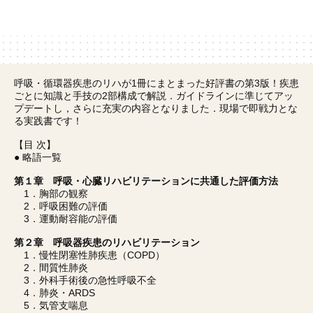
呼吸・循環器疾患のリハが1冊にまとまった好評書の第3版！疾患
ごとに知識と手技の2部構成で解説．ガイドラインに準じてアッ
プデートし，さらに充実の内容となりました．現場で即戦力とな
る実践書です！
【目 次】
● 略語一覧
第１章 呼吸・心臓リハビリテーションに共通した評価方法
1．胸部の観察
2．呼吸困難の評価
3．運動耐容能の評価
第２章 呼吸器疾患のリハビリテーション
1．慢性閉塞性肺疾患（COPD）
2．間質性肺炎
3．外科手術後の急性呼吸不全
4．肺炎・ARDS
5．気管支喘息