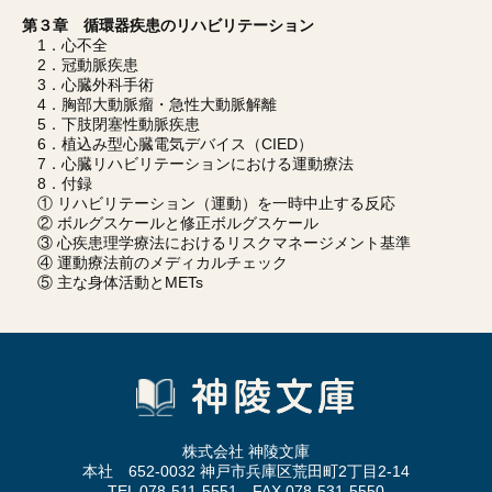
第３章 循環器疾患のリハビリテーション
1．心不全
2．冠動脈疾患
3．心臓外科手術
4．胸部大動脈瘤・急性大動脈解離
5．下肢閉塞性動脈疾患
6．植込み型心臓電気デバイス（CIED）
7．心臓リハビリテーションにおける運動療法
8．付録
① リハビリテーション（運動）を一時中止する反応
② ボルグスケールと修正ボルグスケール
③ 心疾患理学療法におけるリスクマネージメント基準
④ 運動療法前のメディカルチェック
⑤ 主な身体活動とMETs
株式会社 神陵文庫
本社 652-0032 神戸市兵庫区荒田町2丁目2-14
TEL 078-511-5551 FAX 078-531-5550