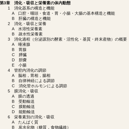
第3章 消化・吸収と栄養素の体内動態
1 消化器系の構造と機能
A 口腔・咽頭・食道・胃・小腸・大腸の基本構造と機能
B 肝臓の構造と機能
2 消化・吸収と栄養
A 水溶性栄養素
B 疎水性栄養素
3 消化過程（分泌源別の酵素・活性化・基質・終末産物）の概要
A 唾液腺
B 胃腺
C 膵臓
D 胆嚢
E 小腸
4 管腔内消化の調節
A 脳相，胃相，腸相
B 自律神経による調節
C 消化管ホルモンによる調節
5 膜消化・吸収
A 膜の透過
B 受動輸送
C 膜動輸送
D 能動輸送
6 栄養素別の消化・吸収
A たんぱく質
B 炭水化物（糖質，食物繊維）