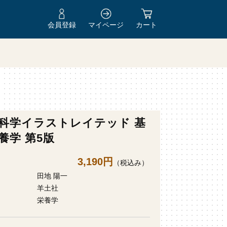
会員登録
マイページ
カート
科学イラストレイテッド 基
養学 第5版
3,190円
（税込み）
田地 陽一
羊土社
栄養学