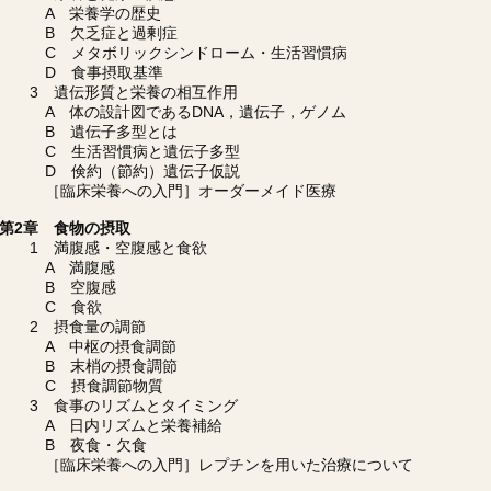
A 栄養学の歴史
B 欠乏症と過剰症
C メタボリックシンドローム・生活習慣病
D 食事摂取基準
3 遺伝形質と栄養の相互作用
A 体の設計図であるDNA，遺伝子，ゲノム
B 遺伝子多型とは
C 生活習慣病と遺伝子多型
D 倹約（節約）遺伝子仮説
［臨床栄養への入門］オーダーメイド医療
第2章 食物の摂取
1 満腹感・空腹感と食欲
A 満腹感
B 空腹感
C 食欲
2 摂食量の調節
A 中枢の摂食調節
B 末梢の摂食調節
C 摂食調節物質
3 食事のリズムとタイミング
A 日内リズムと栄養補給
B 夜食・欠食
［臨床栄養への入門］レプチンを用いた治療について