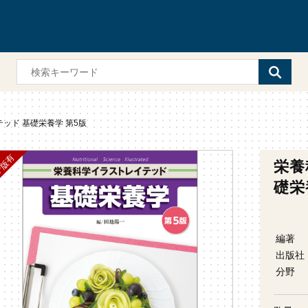
ッド 基礎栄養学 第5版
栄養
礎栄
編著
出版社
分野