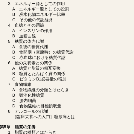
3 エネルギー源としての作用
A エネルギー源としての役割
B 炭水化物エネルギー比率
C その他の代謝経路
4 血糖とその調節
A インスリンの作用
B 血糖曲線
5 糖質の体内代謝
A 食後の糖質代謝
B 食間期（空腹時）の糖質代謝
C 赤血球における糖質代謝
6 他の栄養素との関係
A 糖質と脂質の相互変換
B 糖質とたんぱく質の関係
C ビタミンB1必要量の増加
7 食物繊維
A 食物繊維の分類とはたらき
B 難消化性糖質
C 腸内細菌
D 食物繊維の目標摂取量
8 アルコールの代謝
［臨床栄養への入門］糖尿病とは
第5章 脂質の栄養
1 脂質の種類とはたらき