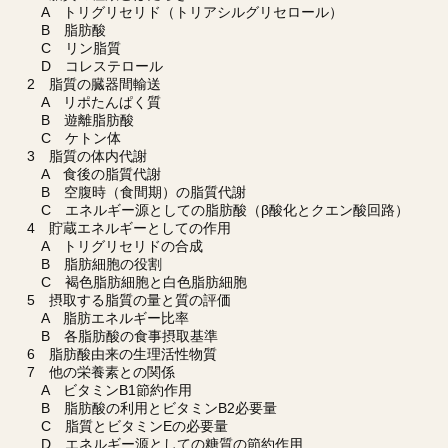
A トリグリセリド（トリアシルグリセロール）
B 脂肪酸
C リン脂質
D コレステロール
2 脂質の臓器間輸送
A リポたんぱく質
B 遊離脂肪酸
C ケトン体
3 脂質の体内代謝
A 食後の脂質代謝
B 空腹時（食間期）の脂質代謝
C エネルギー源としての脂肪酸（β酸化とクエン酸回路）
4 貯蔵エネルギーとしての作用
A トリグリセリドの合成
B 脂肪細胞の役割
C 褐色脂肪細胞と白色脂肪細胞
5 摂取する脂質の量と質の評価
A 脂肪エネルギー比率
B 各脂肪酸の食事摂取基準
6 脂肪酸由来の生理活性物質
7 他の栄養素との関係
A ビタミンB1節約作用
B 脂肪酸の利用とビタミンB2必要量
C 脂質とビタミンEの必要量
D エネルギー源としての糖質の節約作用