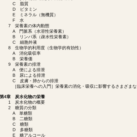
C 脂質
D ビタミン
E ミネラル（無機質）
F 水
7 栄養素の体内動態
A 門脈系（水溶性栄養素）
B リンパ系（疎水性栄養素）
C 細胞外液
8 生物学的利用度（生物学的有効性）
A 消化吸収率
B 栄養価
9 栄養素の排泄
A 便による排泄
B 尿による排泄
C 皮膚・肺からの排泄
［臨床栄養への入門］栄養素の消化・吸収に影響するさまざまな
第4章 炭水化物の栄養
1 炭水化物の概要
2 糖質の分類
A 単糖類
B 二糖類
C 糖類
D 多糖類
E 糖アルコール