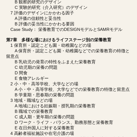
B 観察的研究のデザイン
C 実験的研究（介入研究）のデザイン
7 評価のデザインにかかわる因子
A 評価の信頼性と妥当性
B 評価の妥当性にかかわる要因
Case Study： 栄養教育でのDESIGNモデルとSAMRモデル
第7章 多様な場におけるライフステージ別の栄養教育
1 保育所・認定こども園・幼稚園などの場
A 保育所・認定こども園・幼稚園などでの栄養教育の特徴と
留意点
B 乳幼児の発育の特性をふまえた栄養教育
C 幼児期の栄養の問題
D 間食
E 食物アレルギー
2 小・中・高等学校、大学などの場
A 小・中・高等学校、大学などでの栄養教育の特徴と留意点
B 学童期・思春期の栄養の問題
3 地域・職域などの場
A 地域における妊娠期・授乳期の栄養教育
B 職域での栄養教育
C 成人期・更年期の栄養の問題
D ワーク・ライフ・バランス、勤務形態と栄養教育
E 在日外国人に対する栄養教育
4 高齢者福祉施設や在宅介護の場