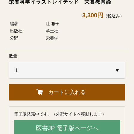
栄養科学イラストレイテッド 栄養教育論
3,300円
（税込み）
編著
辻 雅子
出版社
羊土社
分野
栄養学
数量
カートに入れる
電子版発売中です。（外部サイトへ移動します）
医書JP 電子版ページへ