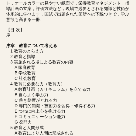
ト．オールカラーの見やすい紙面で，栄養教育マネジメント，指
導計画の立案，評価方法など，現場で必要とされる知識と技術が
体系的に学べます．国試で出題された箇所への下線つきで，学ぶ
意欲も高まる一冊.
【目 次】
序
序章 教育について考える
1 教育のとらえ方
2 教育と指導
3 実施される場による教育の内容
A 家庭教育
B 学校教育
C 社会教育
4 教育に必要な力（教育力）
A 教育計画（カリキュラム）を立てる力
B 自らよく学ぶ力
C 善き態度がとれる力
D 専門的知識・技術力を習得・修得する力
E つねに向上心を抱ける力
F コミュニケーション能力
G 発問力
5 教育と人間形成
A 教育により人間は形成される