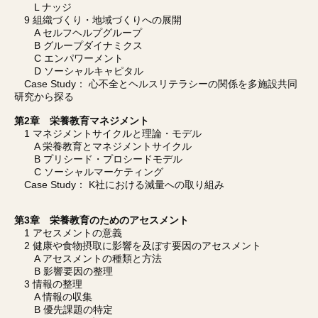
L ナッジ
9 組織づくり・地域づくりへの展開
A セルフヘルプグループ
B グループダイナミクス
C エンパワーメント
D ソーシャルキャピタル
Case Study： 心不全とヘルスリテラシーの関係を多施設共同
研究から探る
第2章 栄養教育マネジメント
1 マネジメントサイクルと理論・モデル
A 栄養教育とマネジメントサイクル
B プリシード・プロシードモデル
C ソーシャルマーケティング
Case Study： K社における減量への取り組み
第3章 栄養教育のためのアセスメント
1 アセスメントの意義
2 健康や食物摂取に影響を及ぼす要因のアセスメント
A アセスメントの種類と方法
B 影響要因の整理
3 情報の整理
A 情報の収集
B 優先課題の特定