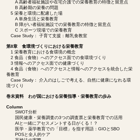
A 高齢者福祉施設や在宅介護での栄養教育の特徴と留意点
B 高齢期の栄養の問題
5 栄養と環境に配慮した場
A 単身生活と栄養教育
B 障がい者福祉施設での栄養教育の特徴と留意点
C スポーツ現場での栄養教育
Case Study： 子育て支援：離乳食教室
第8章 食環境づくりにおける栄養教育
1 栄養教育における食環境の概念
2 食品（食物）へのアクセス面での食環境づくり
3 情報へのアクセス面での健康づくり
4 食品（食物）へのアクセスと情報へのアクセスを統合した栄
養教育
Case Study： 介入のはしごで考える、自然に健康になれる環
境づくり
巻末資料 わが国における栄養指導・栄養教育の歩み
Column
SWOT分析
国民健康・栄養調査の3つの調査票と栄養教育での活用
AIと一緒にアセスメントする日がくる！？
医学・薬学教育での「目標」を指す用語：GIOとSBO
POSと全人的ケア