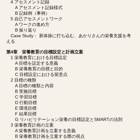
4 アセスメント記録
A アセスメント記録様式
B 記録例（事例）
5 自己アセスメントワーク
A ワークの進め方
B 振り返り
Case Study： 新体操に打ち込む、あかりさんの栄養支援を考
える
第4章 栄養教育の目標設定と計画立案
1 栄養教育における目標設定
A 目標を設定する意義
B 栄養教育の目標と目的
C 目標設定における留意点
2 目標の種類
A 目標の種類と内容
B 実施目標
C 学習目標
D 行動目標
E 環境目標
F 結果目標
G リハビリテーション栄養の目標設定とSMARTの法則
3 栄養教育計画の立案
A 栄養教育計画を立案する意義
B 栄養教育計画を立案する際の視点