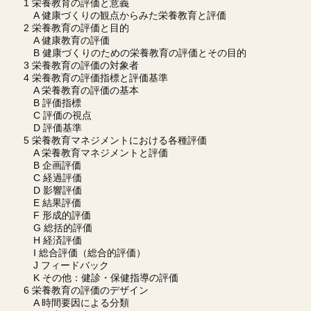
1 栄養教育の評価と意義
A 健康づくりの観点からみた栄養教育と評価
2 栄養教育の評価と目的
A 健康教育の評価
B 健康づくりのための栄養教育の評価とその目的
3 栄養教育の評価の対象者
4 栄養教育の評価指標と評価基準
A 栄養教育の評価の基本
B 評価指標
C 評価の視点
D 評価基準
5 栄養教育マネジメントにおける各種評価
A 栄養教育マネジメントと評価
B 企画評価
C 経過評価
D 影響評価
E 結果評価
F 形成的評価
G 総括的評価
H 経済評価
I 総合評価（総合的評価）
J フィードバック
K その他：健診・保健指導の評価
6 栄養教育の評価のデザイン
A 時間要因による分類