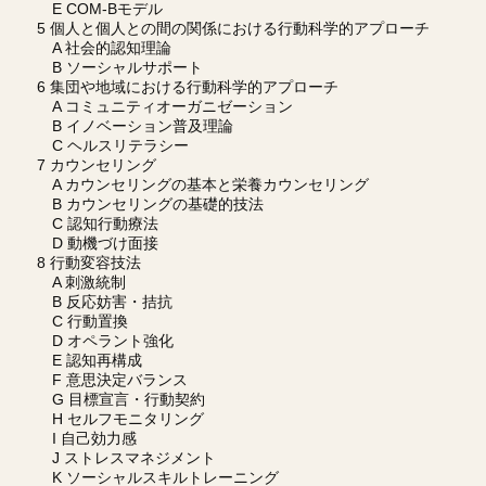
E COM-Bモデル
5 個人と個人との間の関係における行動科学的アプローチ
A 社会的認知理論
B ソーシャルサポート
6 集団や地域における行動科学的アプローチ
A コミュニティオーガニゼーション
B イノベーション普及理論
C ヘルスリテラシー
7 カウンセリング
A カウンセリングの基本と栄養カウンセリング
B カウンセリングの基礎的技法
C 認知行動療法
D 動機づけ面接
8 行動変容技法
A 刺激統制
B 反応妨害・拮抗
C 行動置換
D オペラント強化
E 認知再構成
F 意思決定バランス
G 目標宣言・行動契約
H セルフモニタリング
I 自己効力感
J ストレスマネジメント
K ソーシャルスキルトレーニング