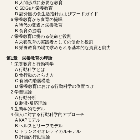
B 人間形成に必要な教育
C SDGsと栄養教育
D 諸外国の食生活指針およびフードガイド
6 栄養教育から食育の提唱
A 時代の変遷と栄養教育
B 食育の提唱
7 栄養教育に携わる使命と役割
A 栄養教育の実践者としての使命と役割
B 栄養教育の場で求められる基本的な資質と能力
第1章 栄養教育の理論
1 栄養教育と行動科学
A 行動科学とは
B 食行動のとらえ方
C 食物の階層構造
D 栄養教育における行動科学の位置づけ
2 学習理論
A 行動分析
B 刺激-反応理論
3 生態学的モデル
4 個人に対する行動科学的アプローチ
A KAPモデル
B ヘルスビリーフモデル
C トランスセオレティカルモデル
D 計画的行動理論