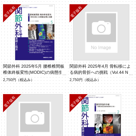
関節外科 2025年5月 腰椎椎間板
関節外科 2025年4月 骨転移によ
椎体終板変性(MODIC)の病態生
る病的骨折への挑戦（Vol.44 No.
理と治療（Vol.44 No.5）
4）
2,750円
（税込み）
2,750円
（税込み）