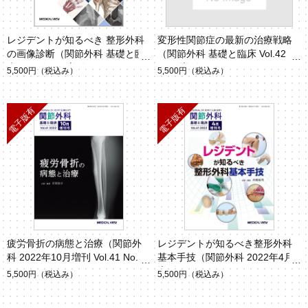
レジデントが知るべき 整形外科
変形性関節症の最新の治療戦略
の画像診断（関節外科 基礎と臨
（関節外科 基礎と臨床 Vol.42 N
床 2024年4月増刊 Vol.43 No.1
o.14 増刊）
5,500円
（税込み）
5,500円
（税込み）
3）
疲労骨折の病態と治療（関節外
レジデントが知るべき整形外科
科 2022年10月増刊 Vol.41 No.1
基本手技（関節外科 2022年4月
4）
増刊 Vol.41 No.13）
5,500円
（税込み）
5,500円
（税込み）