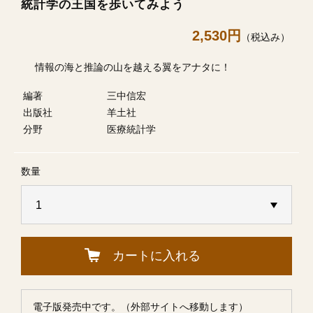
統計学の王国を歩いてみよう
2,530円
（税込み）
情報の海と推論の山を越える翼をアナタに！
編著
三中信宏
出版社
羊土社
分野
医療統計学
数量
カートに入れる
電子版発売中です。（外部サイトへ移動します）