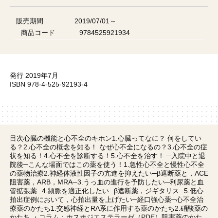
販売期間
2019/07/01～
商品コード
9784525921934
発行 2019年7月
ISBN 978-4-525-92193-4
目次心臓の機能と心不全のキホン1.心臓ってなに？ 何をしてい
る？2.心不全の概念を知る！ なぜ心不全になるの？3.心不全の症
状を知る！4.心不全を診断する！5.心不全を治す！ ─入院中と退
院後─こんな場面ではこの薬を使う！1.急性心不全と慢性心不全
の薬物治療2.神経体液性因子の亢進を抑えたい─β遮断薬と，ACE
阻害薬，ARB，MRA─3.うっ血の進行を予防したい─利尿薬と血
管拡張薬─4.頻脈を適正化したい─β遮断薬，ジギタリス─5.低心
拍出症例において，心拍出量を上げたい─経口強心薬─心不全治
療薬のかたち1.交感神経とRA系に作用する薬のかたち2.硝酸薬の
かたち ・コラム：ホスホジエステラーゼ（PDE）阻害薬のかた