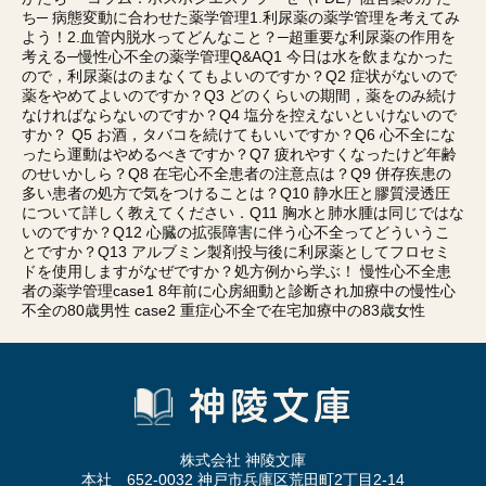
ち─ 病態変動に合わせた薬学管理1.利尿薬の薬学管理を考えてみ
よう！2.血管内脱水ってどんなこと？─超重要な利尿薬の作用を
考える─慢性心不全の薬学管理Q&AQ1 今日は水を飲まなかった
ので，利尿薬はのまなくてもよいのですか？Q2 症状がないので
薬をやめてよいのですか？Q3 どのくらいの期間，薬をのみ続け
なければならないのですか？Q4 塩分を控えないといけないので
すか？ Q5 お酒，タバコを続けてもいいですか？Q6 心不全にな
ったら運動はやめるべきですか？Q7 疲れやすくなったけど年齢
のせいかしら？Q8 在宅心不全患者の注意点は？Q9 併存疾患の
多い患者の処方で気をつけることは？Q10 静水圧と膠質浸透圧
について詳しく教えてください．Q11 胸水と肺水腫は同じではな
いのですか？Q12 心臓の拡張障害に伴う心不全ってどういうこ
とですか？Q13 アルブミン製剤投与後に利尿薬としてフロセミ
ドを使用しますがなぜですか？処方例から学ぶ！ 慢性心不全患
者の薬学管理case1 8年前に心房細動と診断され加療中の慢性心
不全の80歳男性 case2 重症心不全で在宅加療中の83歳女性
株式会社 神陵文庫
本社 652-0032 神戸市兵庫区荒田町2丁目2-14