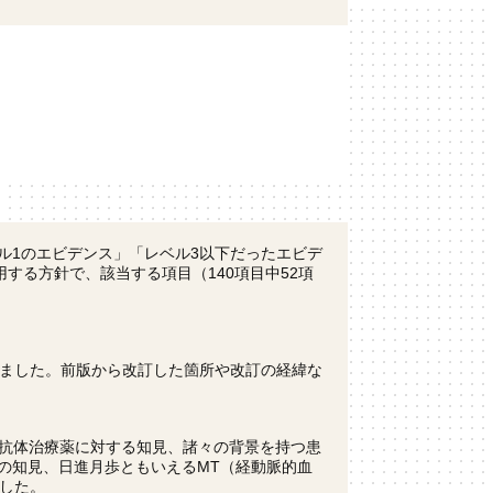
レベル1のエビデンス」「レベル3以下だったエビデ
する方針で、該当する項目（140項目中52項
ました。前版から改訂した箇所や改訂の経緯な
ド抗体治療薬に対する知見、諸々の背景を持つ患
の知見、日進月歩ともいえるMT（経動脈的血
した。