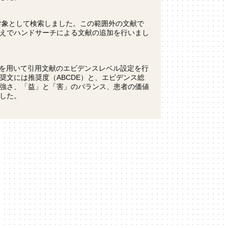
たに対象として検索しました。この範囲外の文献で
えでハンドサーチによる文献の追加を行いまし
s of Evidenceを用いて引用文献のエビデンスレベル設定を行
文には推奨度（ABCDE）と、エビデンス総
強さ、「益」と「害」のバランス、患者の価値
した。