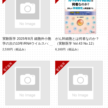
実験医学 2025年8月 細胞外小胞
がん幹細胞とは何者なのか？
学の次の10年/RNAウイルスハン
（実験医学 Vol.43 No.12）
ティング2.0（Vol.43 No.13）
2,530円
（税込み）
6,160円
（税込み）