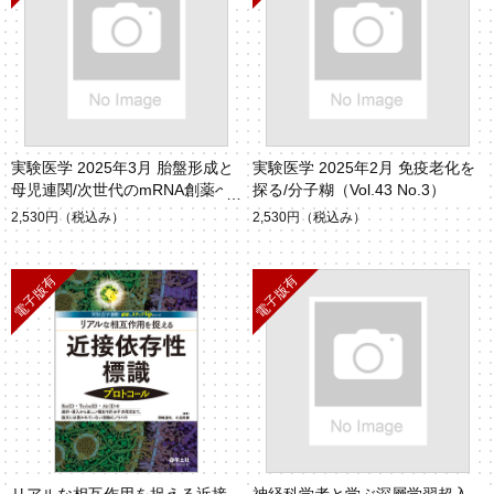
実験医学 2025年3月 胎盤形成と
実験医学 2025年2月 免疫老化を
母児連関/次世代のmRNA創薬へ
探る/分子糊（Vol.43 No.3）
（Vol.43 No.4）
2,530円
（税込み）
2,530円
（税込み）