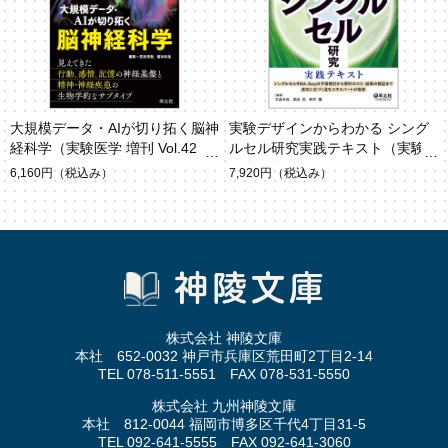
大規模データ・AIが切り拓く脳神
実験デザインからわかる シング
経科学（実験医学 増刊 Vol.42 N
ルセル研究実践テキスト（実験
o.7）
医学 別冊）
6,160円
（税込み）
7,920円
（税込み）
株式会社 神陵文庫
本社 652-0032 神戸市兵庫区荒田町2丁目2-14
TEL 078-511-5551 FAX 078-531-5550
株式会社 九州神陵文庫
本社 812-0044 福岡市博多区千代4丁目31-5
TEL 092-641-5555 FAX 092-641-3060