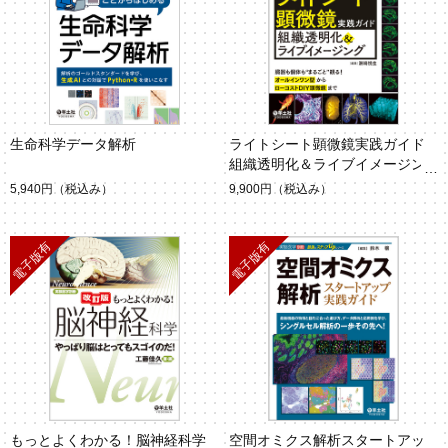
生命科学データ解析
ライトシート顕微鏡実践ガイド
組織透明化＆ライブイメージン
グ
5,940円
（税込み）
9,900円
（税込み）
もっとよくわかる！脳神経科学
空間オミクス解析スタートアッ