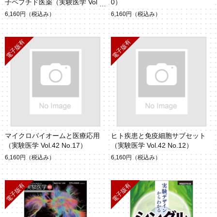
子ペプチド医薬（実験医学 Vol.4
0）
3 No.2）
6,160円
（税込み）
6,160円
（税込み）
マイクロバイオームと医療応用
ヒト疾患と免疫細胞サブセット
（実験医学 Vol.42 No.17）
（実験医学 Vol.42 No.12）
6,160円
（税込み）
6,160円
（税込み）