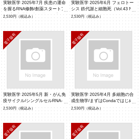
実験医学 2025年7月 疾患の運命
実験医学 2025年6月 フェロトー
を握るRNA修飾/創薬スタートア
シス 鉄代謝と細胞死（Vol.43 No.
ップの先駆者が語る掟と現実（V
9）
2,530円
（税込み）
2,530円
（税込み）
ol.43 No.11）
実験医学 2025年5月 新・がん免
実験医学 2025年4月 多細胞の合
疫サイクル/シングルセルRNA-se
成生物学/まずはCondaではじめ
q技術（Vol.43 No.8）
よう （Vol.43 No.6）
2,530円
（税込み）
2,530円
（税込み）