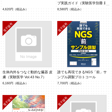
プ実践ガイド（実験医学別冊 最
強のステップUPシリーズ）
4,620円
（税込み）
8,580円
（税込み）
生体内外をつなぐ動的な臓器 皮
誰でも再現できるNGS「前」サ
膚（実験医学 Vol.43 No.7）
ンプル調製プロトコール
6,160円
（税込み）
7,700円
（税込み）