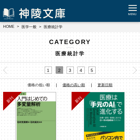
HOME
医学一般
医療統計学
CATEGORY
医療統計学
1
2
3
4
5
価格の低い順
価格の高い順
更新日順