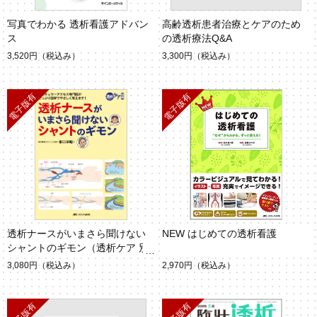
写真でわかる 透析看護アドバン
高齢透析患者治療とケアのため
ス
の透析療法Q&A
3,520円
（税込み）
3,300円
（税込み）
透析ナースがいまさら聞けない
NEW はじめての透析看護
シャントのギモン（透析ケア 別
冊）
3,080円
（税込み）
2,970円
（税込み）