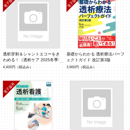
透析穿刺＆シャントエコーをき
基礎からわかる 透析療法パーフ
わめる！（透析ケア 2025冬季増
ェクトガイド 改訂第3版
刊）
4,400円
（税込み）
3,960円
（税込み）