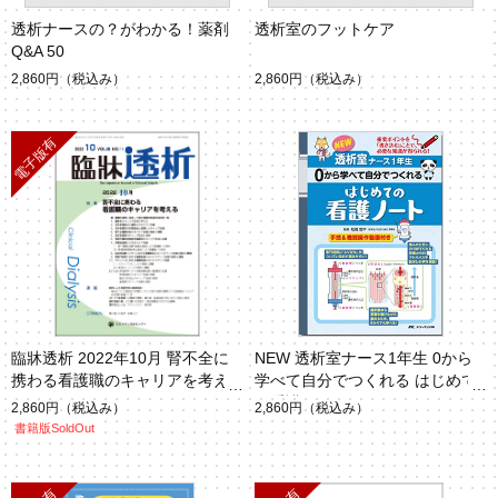
透析ナースの？がわかる！薬剤
透析室のフットケア
Q&A 50
2,860円
（税込み）
2,860円
（税込み）
臨牀透析 2022年10月 腎不全に
NEW 透析室ナース1年生 0から
携わる看護職のキャリアを考え
学べて自分でつくれる はじめて
る（Vol.38 No.11）
の看護ノート
2,860円
（税込み）
2,860円
（税込み）
書籍版SoldOut