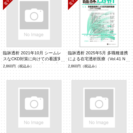
臨牀透析 2021年10月 シームレ
臨牀透析 2025年5月 多職種連携
スなCKD対策に向けての看護実
による在宅透析医療（Vol.41 No.
践（Vol.37 No.11）【電子版】
5）
2,860円
（税込み）
2,860円
（税込み）